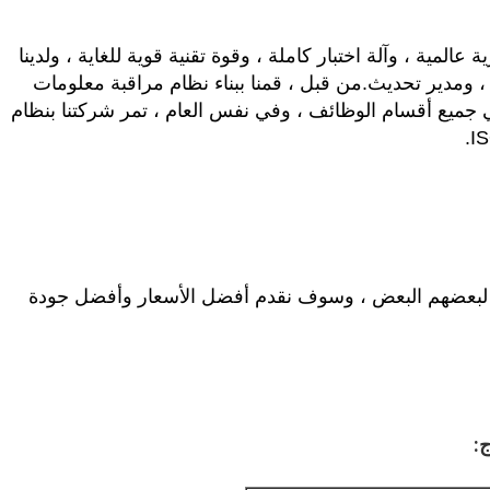
لدينا تاريخ طويل ، ولدينا معدات ذات علامة تجارية عالمية ، وآلة اختبار كاملة ، وقوة تقنية قوية للغاية ، ولدينا 
الكثير ، وأنواع أكثر ، ومقياس إنتاج عالي الجودة ، ومدير تحديث.من قبل ، قمنا ببناء نظام مراقبة معلومات 
الشركة ERF و CAD و OA و CAM والتحكم في جميع أقسام الوظائف ، وفي نفس العام ، تمر شركتنا بنظام 
نرحب بجميع العملاء لزيارتنا وإقامة سمعة طيبة لبعضهم البعض ، وسوف نقدم أفضل الأسعار وأفضل جودة 
: