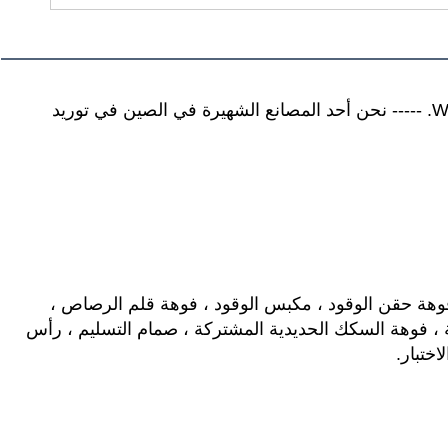
Wuxi Xinbeichen International Trade Co.، Ltd. ----- نحن أحد المصانع الشهيرة في الصين في توريد 
نحن متخصصون في: أجزاء محرك السيارات ، فوهة حقن الوقود ، مكبس الوقود ، فوهة قلم الرصاص ، 
صمام التحكم ، حاقن السكك الحديدية المشتركة ، فوهة السكك الحديدية المشتركة ، صمام التسليم ، رأس 