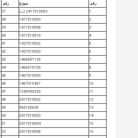
رقم.
نموذج
رقم.
1
2417010003 (ب)
37
38
1417010003
2
39
1417010008
3
40
1417010010
4
41
1427010002
5
42
1427010003
6
43
1466001120
7
44
1466010100
8
45
1467010059
9
46
1467010467
10
47
1345990320
11
48
2417010002
12
49
960100630
13
50
2417010003
14
51
2417010004
15
52
2417010008
16