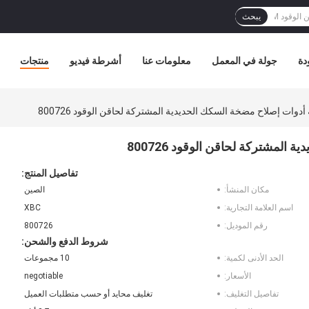
يبحث
دة
جولة في المعمل
معلومات عنا
أشرطة فيديو
منتجات
وات إصلاح مضخة السكك الحديدية المشتركة لحاقن الوقود 800726
مشتركة لحاقن الوقود 800726
تفاصيل المنتج:
مكان المنشأ:
الصين
اسم العلامة التجارية:
XBC
رقم الموديل:
800726
شروط الدفع والشحن:
الحد الأدنى لكمية:
10 مجموعات
الأسعار:
negotiable
تفاصيل التغليف:
تغليف محايد أو حسب متطلبات العميل