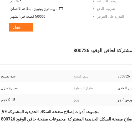
وقت التسليم:
3-7 أيام
شروط الدفع:
TT ، ويسترن يونيون ، بطاقة الائتمان
القدرة على العرض:
50000 قطعة في الشهر
اتصل
ة لحاقن الوقود 800726
800726
اسم المنتج:
عدة تصليح
يار العادي
طراز السيارة:
سيارة ديزل
رس / جو
وزن:
0.15 كجم
مجموعة أدوات إصلاح مضخة السكك الحديدية المشتركة VE
,
لاح مضخة السكك الحديدية المشتركة
مجموعات مضخة حاقن الوقود 800726
,