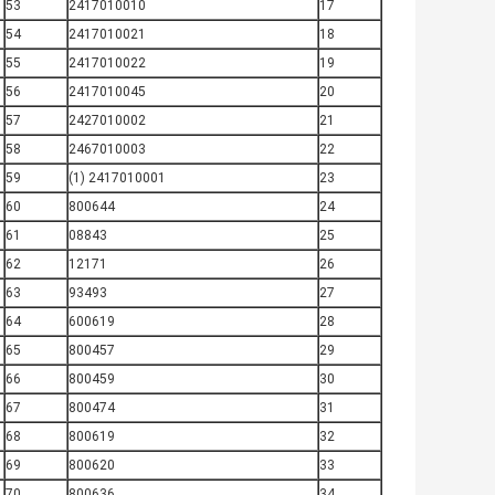
53
2417010010
17
54
2417010021
18
55
2417010022
19
56
2417010045
20
57
2427010002
21
58
2467010003
22
59
2417010001 (1)
23
60
800644
24
61
08843
25
62
12171
26
63
93493
27
64
600619
28
65
800457
29
66
800459
30
67
800474
31
68
800619
32
69
800620
33
70
800636
34