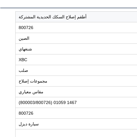
أطقم إصلاح السكك الحديدية المشتركة
800726
الصين
شنغهاي
XBC
صلب
مجموعات إصلاح
مقاس معياري
1467 01059 (800003/800726)
800726
سيارة ديزل