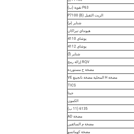
P63 تقوية (ب)
الزيت الثقيل P7100 (B)
شتاير (م)
هيونداي تيراكان
يوشاي 4110
يوشاي 4112
شتاير (أ)
RQV إزالة رمح
مضخة ح مستوردة
مضخة H المحلية مضخة نانجينغ VE
TICS
جيتا
الكمون
6135 (11 ب)
مضخة AD
مضخة م السائقين
مضخة كوماتسو