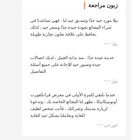
زبون مراجعة
بيلا مورد جيد جدًا وصديق جيد لنا ، فهي تساعدنا في
شراء البضائع بجودة جيدة جدًا وسعر جيد ، لذلك
نحافظ على علاقة تعاون تجارية طويلة.
—— نيك
خدمة جيدة جدًا ، منذ بداية العمل ، لديك اتصالات
جيدة وصبور جيد للإجابة على جميع أسئلة
التفاصيل.
—— بول
عندما نلتقي للمرة الأولى في معرض فرانكفورت
أوتوميكانيكا ، تظهر لنا البضائع الخاصة بك ، وتدعونا
لزيارة مدينتك وشركتك ، فأنت شخص لطيف
للغاية وتعاملنا بشكل جيد للغاية.
—— خورخي