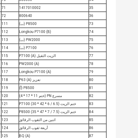
71
1417010002
35
72
800640
36
73
P8500 (ب)
111
112
Longkou P7100 (B)
74
75
PW2000 (ب)
113
76
P7100 (ب)
114
77
الزيت الثقيل P7100 (A)
115
116
PW2000 (A)
78
117
Longkou P7100 (A)
79
80
تعزيز P63 (A)
118
81
P8500 (أ)
119
82
مسرع PN (ختم 11 * 17 * 4)
120
83
ختم الزيت P7100 (30 * 42 * 6 / 6.5)
121
84
ختم الزيت P8500 (35 * 47 * 7 / 7.5)
122
85
اثنين من الثقوب الرقائق
123
86
أربعة ثقوب الرقائق
124
125
BQ (A)
87