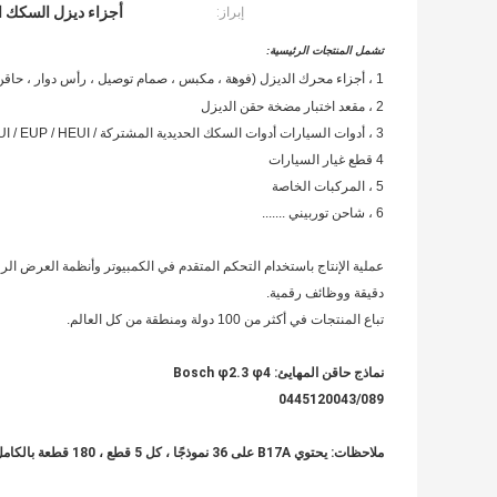
أجزاء ديزل السكك ا
إبراز:
تشمل المنتجات الرئيسية:
1 ، أجزاء محرك الديزل (فوهة ، مكبس ، صمام توصيل ، رأس دوار ، حاقن ، مضخة وقود وغيرها من الملحقات)
2 ، مقعد اختبار مضخة حقن الديزل
3 ، أدوات السيارات أدوات السكك الحديدية المشتركة / EUI / EUP / HEUI
4 قطع غيار السيارات
5 ، المركبات الخاصة
6 ، شاحن توربيني .......
عملية الإنتاج باستخدام التحكم المتقدم في الكمبيوتر وأنظمة العرض الرقمية
دقيقة ووظائف رقمية.
تباع المنتجات في أكثر من 100 دولة ومنطقة من كل العالم.
نماذج حاقن المهايئ: Bosch φ2.3 φ4
0445120043/089
ملاحظات: يحتوي B17A على 36 نموذجًا ، كل 5 قطع ، 180 قطعة بالكامل.