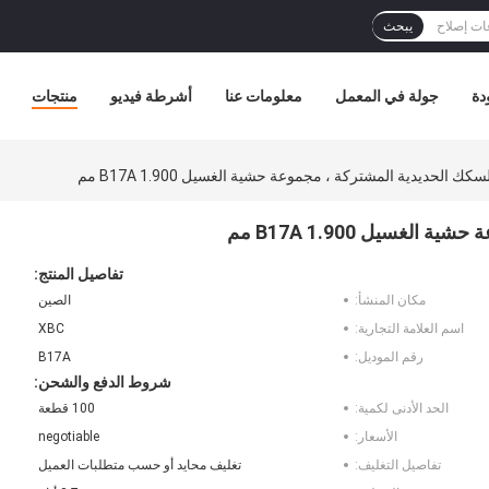
يبحث
دة
جولة في المعمل
معلومات عنا
أشرطة فيديو
منتجات
كك الحديدية المشتركة ، مجموعة حشية الغسيل B17A 1.900 مم
غسيل B17A 1.900 مم
تفاصيل المنتج:
مكان المنشأ:
الصين
اسم العلامة التجارية:
XBC
رقم الموديل:
B17A
شروط الدفع والشحن:
الحد الأدنى لكمية:
100 قطعة
الأسعار:
negotiable
تفاصيل التغليف:
تغليف محايد أو حسب متطلبات العميل