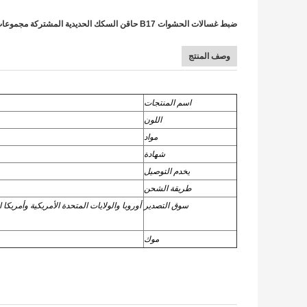
ضبط غسالات الحشوات B17 حاقن السكك الحديدية المشتركة مجموعات الرقائق B17 الحجم 1.200mm-1.380mm لحاقن Denso
وصف المنتج
اسم المنتجات
اللون
مواد
شهادة
يخدم التوصيل
طريقة الشحن
سوق التصدير
أوروبا والولايات المتحدة الأمريكية وأمري
موك