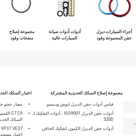
أجزاء السيارات ديزل
أدوات أدوات صيانة
مجموعة إصلاح
حقن المجموعة وقود
السيارات عالية
مضخات وقود
حقن إصلاح
الضغط
السيارات مع أغطية
المجموعة لC13
1417010003 لأجزاء
وغسالات للمحقن
C15 O-الحلقة
محركات الديزل
0414701062
مجموعة إصلاح السكك الحديدية المشتركة
اختبار السكك الحد
قياس أدوات حقن الديزل لبوش ودينسو
معيار حجم حا
أدوات حقن الديزل ISO9001 ، أدوات التفكيك لـ
C7 C9 ا
320D
السكك الحديد
أدوات حقن الديزل الكمون لتفكيك الحاقن
7
اختبار مضخة 