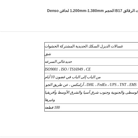
غسالات الديزل السكك الحديدية المشتركة الحشوات
شق
حديدعالى السرعه
ISO9001 ، ISO / TS16949 ، CE
من الباب إلى الباب في غضون 10 أيام
DHL ، FedEx ، UPS ، TNT ، EMS ، أرامكس ، عن طريق الجو.
كا الوسطى والجنوبية وجنوب شرق آسيا والشرق الأوسط وأفريقيا
وغيرها
100 قطعة