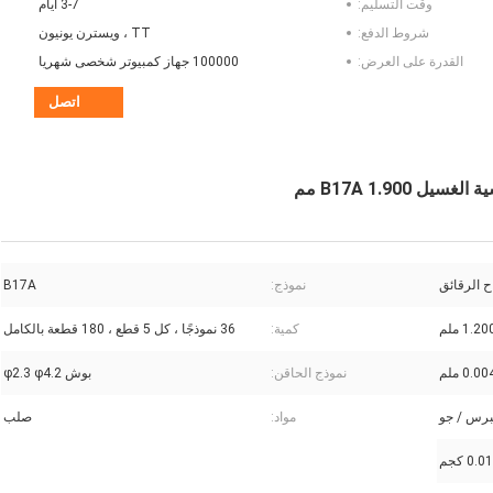
وقت التسليم:
3-7 أيام
شروط الدفع:
TT ، ويسترن يونيون
القدرة على العرض:
100000 جهاز كمبيوتر شخصى شهريا
اتصل
B17A 1.90 مم
ح الرقائق
نموذج:
B17A
1. ملم
كمية:
36 نموذجًا ، كل 5 قطع ، 180 قطعة بالكامل
نموذج الحاقن:
بوش φ2.3 φ4.2
رس / جو
مواد:
صلب
0.01 كجم