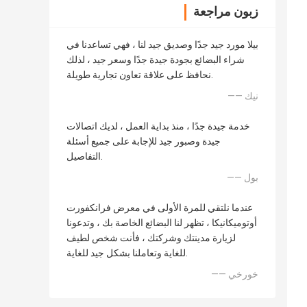
زبون مراجعة
بيلا مورد جيد جدًا وصديق جيد لنا ، فهي تساعدنا في
شراء البضائع بجودة جيدة جدًا وسعر جيد ، لذلك
نحافظ على علاقة تعاون تجارية طويلة.
—— نيك
خدمة جيدة جدًا ، منذ بداية العمل ، لديك اتصالات
جيدة وصبور جيد للإجابة على جميع أسئلة
التفاصيل.
—— بول
عندما نلتقي للمرة الأولى في معرض فرانكفورت
أوتوميكانيكا ، تظهر لنا البضائع الخاصة بك ، وتدعونا
لزيارة مدينتك وشركتك ، فأنت شخص لطيف
للغاية وتعاملنا بشكل جيد للغاية.
—— خورخي