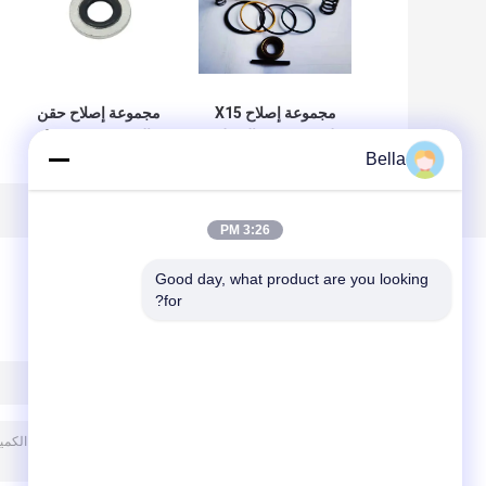
مجموعة إصلاح X15
مجموعة إصلاح حقن
لمحقن وقود الديزل
الوقود XBC M11
Bella
CUMMINS QSX15
للحقن مع السلك
ISX15 4062568
والعصا الفولاذية
3:26 PM
Good day, what product are you looking 
for?
ترك رسالة