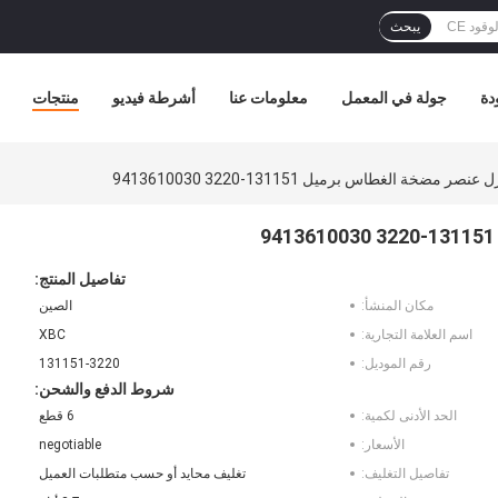
يبحث
دة
جولة في المعمل
معلومات عنا
أشرطة فيديو
منتجات
تفاصيل المنتج:
مكان المنشأ:
الصين
اسم العلامة التجارية:
XBC
رقم الموديل:
131151-3220
شروط الدفع والشحن:
الحد الأدنى لكمية:
6 قطع
الأسعار:
negotiable
تفاصيل التغليف:
تغليف محايد أو حسب متطلبات العميل