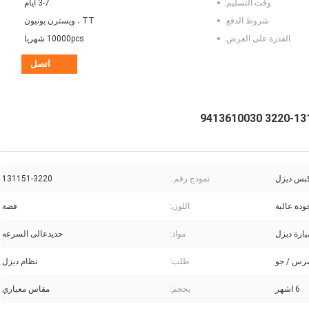
وقت التسليم:
3-7 أيام
شروط الدفع:
TT ، ويسترن يونيون
القدرة على العرض:
10000pcs شهريا
اتصل
بس ديزل
نموذج رقم.:
131151-3220
ودة عالية
اللون:
فضة
ارة ديزل
مواد:
حديدعالى السرعه
رس / جو
طلب:
نظام ديزل
6 اشهر
بحجم:
مقاس معياري