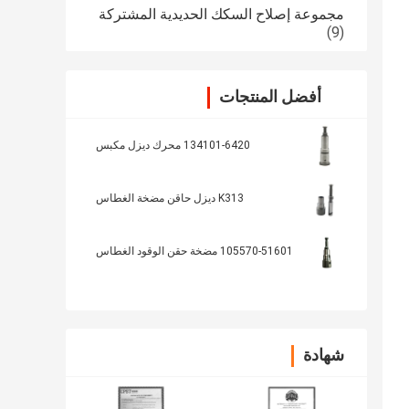
مجموعة إصلاح السكك الحديدية المشتركة
(9)
أفضل المنتجات
134101-6420 محرك ديزل مكبس
K313 ديزل حاقن مضخة الغطاس
105570-51601 مضخة حقن الوقود الغطاس
شهادة