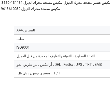
كبس عنصر مضخة محرك الديزل
مكبس مضخة محرك الديزل 131151-3220
,
,
مكبس مضخة محرك الديزل 9413610030
الغطاس A44
صلب
ISO9001
التعبئة المحايدة ، التعبئة والتغليف المحددة من قبل العميل
DHL ، FedEx ، UPS ، TNT ، EMS ، أرامكس ، عن طريق الجو
T / T ، ويسترن يونيون ، باي بال.