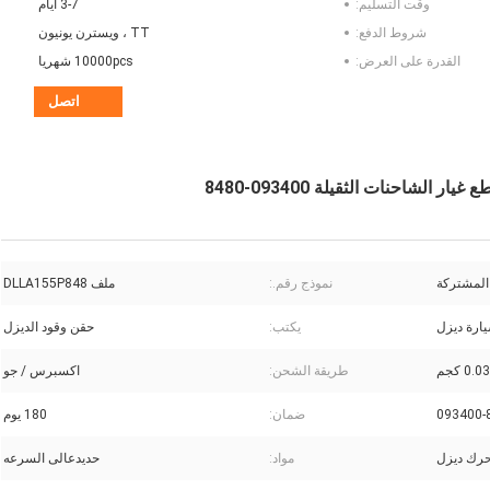
وقت التسليم:
3-7 أيام
شروط الدفع:
TT ، ويسترن يونيون
القدرة على العرض:
10000pcs شهريا
اتصل
المشتركة
نموذج رقم.:
ملف DLLA155P848
ارة ديزل
يكتب:
حقن وقود الديزل
0. كجم
طريقة الشحن:
اكسبرس / جو
093400-
ضمان:
180 يوم
رك ديزل
مواد:
حديدعالى السرعه