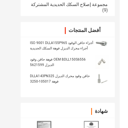
مجموعة إصلاح السكك الحديدية المشتركة
(9)
أفضل المنتجات
أجزاء حاقن الوقود ISO 9001 DLLA155P965
أجزاء محرك الديزل فوهة السكك الحديدية
المشتركة
OEM BDLL150S6556 فوهة حاقن وقود
الديزل 5621599
حاقن وقود محرك الديزل DLLA143PN325
فوهة 105017-3250
شهادة