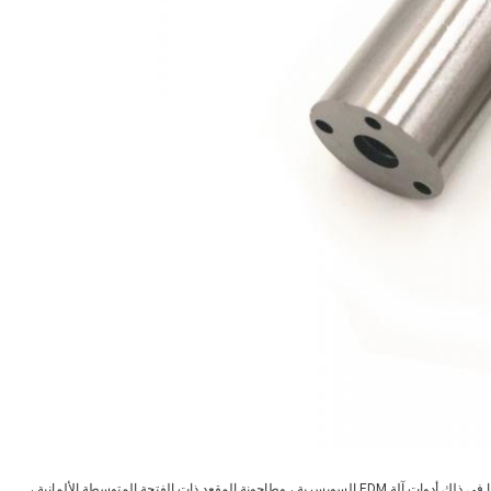
يتكون خط الإنتاج الخاص بنا من أفضل المعدات الاحترافية في العالم ، بما في ذلك أدوات آلة EDM السويسرية ، وطاحونة المقعد ذات الفتحة المتوسطة الألمانية ،