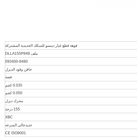
فوهة قطع غيار دينسو للسكك الحديدية المشتركة
ملف DLLA155P848
093400-8480
حاقن وقود الديزل
فضة
0.035 كجم
0.050 كجم
محرك ديزل
155 درجة
XBC
حديدعالى السرعه
CE ISO9001