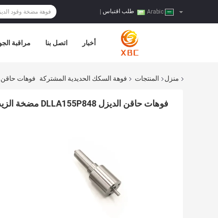
طلب اقتباس
|
Arabic
أخبار
اتصل بنا
مراقبة الجو
منزل
المنتجات
فوهة السكك الحديدية المشتركة
فوهات حاقن الديزل DLLA155P848 مضخة الزيت لقطع غيار 
فوهات حاقن الديزل DLLA155P848 مضخة الزيت لقطع غيار الشاحنات الثقيلة 093400-8480