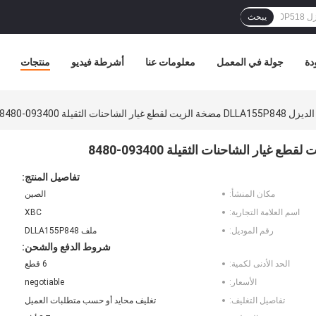
يبحث
دة
جولة في المعمل
معلومات عنا
أشرطة فيديو
منتجات
الشاحنات الثقيلة 093400-8480
تفاصيل المنتج:
مكان المنشأ:
الصين
اسم العلامة التجارية:
XBC
رقم الموديل:
ملف DLLA155P848
شروط الدفع والشحن:
الحد الأدنى لكمية:
6 قطع
الأسعار:
negotiable
تفاصيل التغليف:
تغليف محايد أو حسب متطلبات العميل