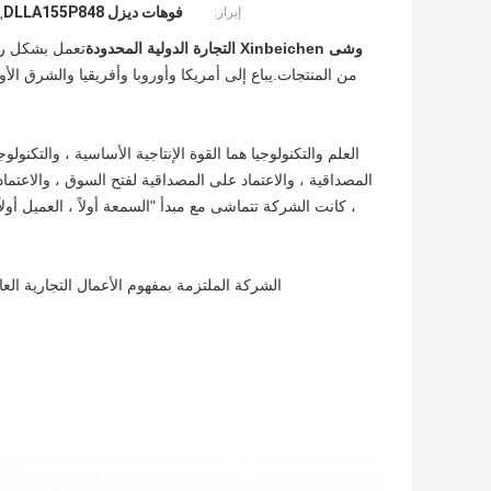
فوهات ديزل DLLA155P848
إبراز:
,
وشى Xinbeichen التجارة الدولية المحدودة
تعمل بشكل رئ
من المنتجات.يباع إلى أمريكا وأوروبا وأفريقيا والشرق ا
العلم والتكنولوجيا هما القوة الإنتاجية الأساسية ، والتكن
المصداقية ، والاعتماد على المصداقية لفتح السوق ، والاعتماد
، كانت الشركة تتماشى مع مبدأ "السمعة أولاً ، العميل أولا
الشركة الملتزمة بمفهوم الأعمال التجارية العا