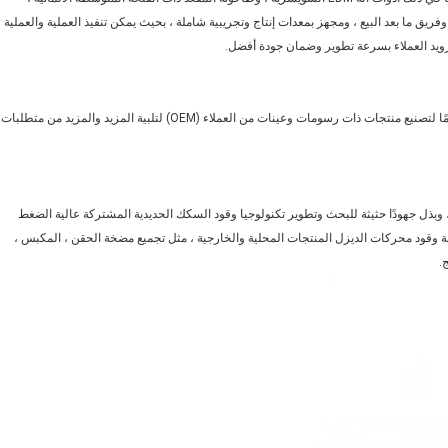
ريق ما بعد البيع ، ومجهز بمعدات إنتاج وتجريبية شاملة ، بحيث يمكن تنفيذ العملية والعملية
زويد العملاء بسرعة تطوير وضمان جودة أفضل.
يمكننا تقديم تصميم المنتج OEM / ODM.في الوقت الحاضر ، نولي اهتمامًا لتصنيع منتجات ذات رسومات وعينات من العملاء (OEM) لتلبية المزيد والمزيد من متطلبات
، وبذل جهودًا حثيثة للبحث وتطوير تكنولوجيا وقود السكك الحديدية المشتركة عالية الضغط
ظمة وقود محركات الديزل المنتجات المحلية والخارجية ، مثل تجميع مضخة الحقن ، المكبس ،
.