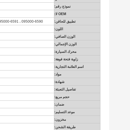
نموذج رقم:
OEM لا:
تطبيق للحاقن:
095000-6590 ، 095000-6591 ، 095000-6592 ، 095000-6340 ، 23670-E0010 ، 095000-6593 ، 095000-6594
اللون:
الوزن الصافي:
الوزن الإجمالي:
محرك السيارة:
زاوية فتحة فوهة:
اسم العلامة التجارية:
مواد:
شهادة:
تفاصيل التعبئة:
حجم مربع:
ضمان:
موعد التسليم:
مخزون:
طريقة الشحن: