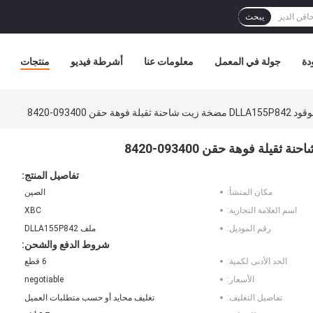
يبحث
دة
جولة في المعمل
معلومات عنا
أشرطة فيديو
منتجات
فوهة حقن 093400-8420
تفاصيل المنتج:
مكان المنشأ:
الصين
اسم العلامة التجارية:
XBC
رقم الموديل:
ملف DLLA155P842
شروط الدفع والشحن:
الحد الأدنى لكمية:
6 قطع
الأسعار:
negotiable
تفاصيل التغليف:
تغليف محايد أو حسب متطلبات العميل