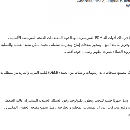
يتكون خط الإنتاج الخاص بنا من أفضل المعدات الاحترافية في العالم ، بما في ذلك أدوات آلة EDM السويسرية ، وطاحونة المقعد ذات الفتحة المتوسطة الألمانية ،
ريق ما بعد البيع ، ومجهز بمعدات إنتاج وتجريبية شاملة ، بحيث يمكن تنفيذ العملية والعملية
تزويد العملاء بسرعة تطوير وضمان جودة أفضل.
يمكننا تقديم تصميم المنتج OEM / ODM.في الوقت الحاضر ، نولي اهتمامًا لتصنيع منتجات ذات رسومات وعينات من العملاء (OEM) لتلبية المزيد والمزيد من متطلبات
، وبذل جهودًا حثيثة للبحث وتطوير تكنولوجيا وقود السكك الحديدية المشتركة عالية الضغط
ظمة وقود محركات الديزل المنتجات المحلية والخارجية ، مثل تجميع مضخة الحقن ، المكبس ،
.