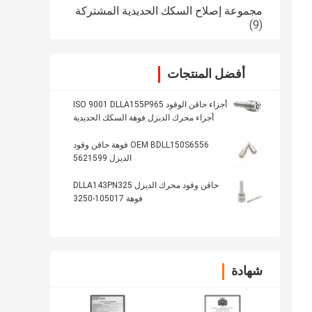
مجموعة إصلاح السكك الحديدية المشتركة
(9)
أفضل المنتجات
أجزاء حاقن الوقود ISO 9001 DLLA155P965
أجزاء محرك الديزل فوهة السكك الحديدية
المشتركة
OEM BDLL150S6556 فوهة حاقن وقود
الديزل 5621599
حاقن وقود محرك الديزل DLLA143PN325
فوهة 105017-3250
شهادة