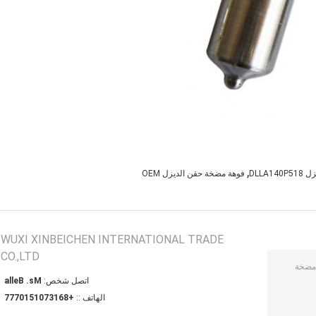
,
DLLA
فوهة مضخة حقن الديزل OEM
WUXI XINBEICHEN INTERNATIONAL TRADE
CO.,LTD
اتصل شخص:
Ms. Bella
الهاتف ::
+8613701510777