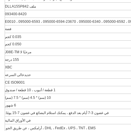
ملف DLLA155P842
093400-8420
فضة
0.035 كجم
0.050 كجم
مرحبًا لا J08E-TM
155 درجة
XBC
حديدعالى السرعه
CE ISO9001
1 قطعة / أنبوب ، 10 قطعة / صندوق
10 (سم) * 4.5 (سم) * 7.5 (سم)
6 شهور
في غضون 3-7 أيام بعد الدفع ، يمكنك استلام البضائع في غضون 7-15 يومًا.
في الأوراق المالية
DHL ، FedEx ، UPS ، TNT ، EMS ، أرامكس ، عن طريق الجو.