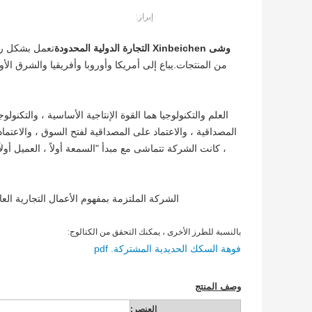
إبراز:
وشى Xinbeichen التجارة الدولية المحدودة
تعمل بشكل رئ
من المنتجات.يباع إلى أمريكا وأوروبا وأفريقيا والشرق ا
العلم والتكنولوجيا هما القوة الإنتاجية الأساسية ، والتكن
المصداقية ، والاعتماد على المصداقية لفتح السوق ، والاعتماد
، كانت الشركة تتماشى مع مبدأ "السمعة أولاً ، العميل أولا
الشركة الملتزمة بمفهوم الأعمال التجارية العا
بالنسبة للطرز الأخرى ، يمكنك التحقق من الكتالوج:
فوهة السكك الحديدية المشتركة. pdf
وصف المنتج
العنصر: