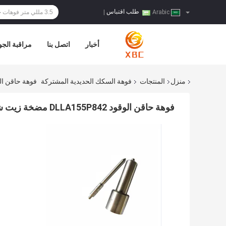
طلب اقتباس
|
Arabic
أخبار
اتصل بنا
مراقبة الجو
منزل
المنتجات
فوهة السكك الحديدية المشتركة
فوهة حاقن الوقود DLLA155P842 مضخة زيت شاحنة ثقيلة 
فوهة حاقن الوقود DLLA155P842 مضخة زيت شاحنة ثقيلة فوهة حقن 093400-8420