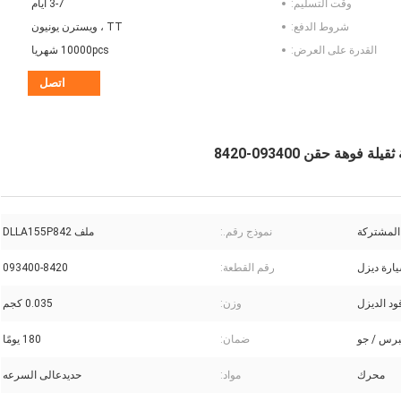
وقت التسليم:
3-7 أيام
شروط الدفع:
TT ، ويسترن يونيون
القدرة على العرض:
10000pcs شهريا
اتصل
المشتركة
نموذج رقم.:
ملف DLLA155P842
ارة ديزل
رقم القطعة:
093400-8420
د الديزل
وزن:
0.035 كجم
رس / جو
ضمان:
180 يومًا
محرك
مواد:
حديدعالى السرعه