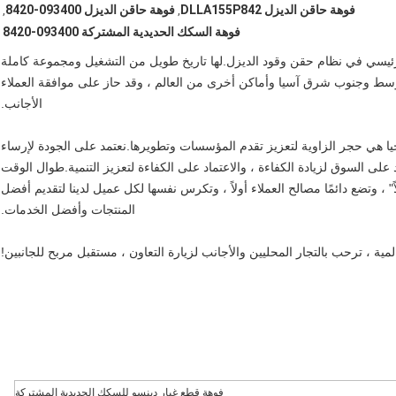
فوهة حاقن الديزل DLLA155P842
فوهة حاقن الديزل 093400-8420
,
,
فوهة السكك الحديدية المشتركة 093400-8420
يسي في نظام حقن وقود الديزل.لها تاريخ طويل من التشغيل ومجموعة كاملة
لأوسط وجنوب شرق آسيا وأماكن أخرى من العالم ، وقد حاز على موافقة العملاء
الأجانب.
ولوجيا هي حجر الزاوية لتعزيز تقدم المؤسسات وتطويرها.نعتمد على الجودة لإرساء
 على السوق لزيادة الكفاءة ، والاعتماد على الكفاءة لتعزيز التنمية.طوال الوقت
ً" ، وتضع دائمًا مصالح العملاء أولاً ، وتكرس نفسها لكل عميل لدينا لتقديم أفضل
المنتجات وأفضل الخدمات.
لمية ، ترحب بالتجار المحليين والأجانب لزيارة التعاون ، مستقبل مربح للجانبين!
فوهة قطع غيار دينسو للسكك الحديدية المشتركة