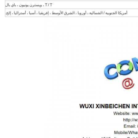
T / T ، ويسترن يونيون ، باي بال
أمريكا الجنوبية / الشمالية ، أوروبا ، الشرق الأوسط ، إفريقيا ، آسيا ، أستراليا ، إلخ.