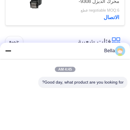
محرك الديزل 9308-
625C 28394612
negotiable MOQ:6 قطع
الاتصال
فئات شعبية
جميع
Bella
أجزاء السكك الحديدية
فوهة السكك الحديدية
المشتركة
المشتركة
4:45 AM
Good day, what product are you looking for?
صمام التحكم في
حاقن السكك الحديدية
السكك الحديدية
المشتركة
المشتركة
الغطاس مضخة حاقن
منضدة اختبار السكك
الديزل
الحديدية المشتركة