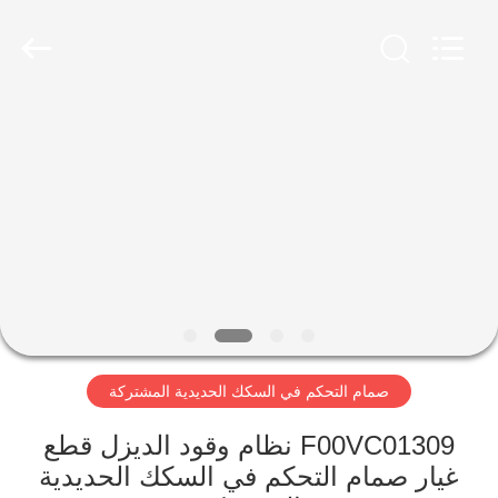
Wuxi
Xinbeichen
International
Trade
Co.,Ltd.
All
Rights
Reserved.
الصفحة
الرئيسية
منتجات
أشرطة
فيديو
صمام التحكم في السكك الحديدية المشتركة
معلومات
عنا
F00VC01309 نظام وقود الديزل قطع
غيار صمام التحكم في السكك الحديدية