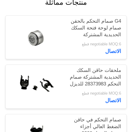
منتجات مماثلة
PRIVACY
G4 صمام التحكم بالحقن
POLICY
صمام لوحة فتحة السكك
الحديدية المشتركة
لدينسو بيزو
negotiable MOQ:6 قطع
الاتصال
ملحقات حاقن السكك
الحديدية المشتركة صمام
التحكم 28373983 للديزل
625C
negotiable MOQ:6 قطع
الاتصال
صمام التحكم في حاقن
الضغط العالي أجزاء