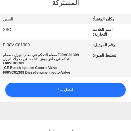
المشتركة
جولة
في
مكان المنشأ:
الصين
المعمل
اسم العلامة
XBC
التجارية:
مراقبة
رقم الموديل:
F 00V C01309
الجودة
تسليط الضوء:
F00VC01309 صمام التحكم في نظام الديزل ، صمام
التحكم في حاقن بوش CE ، حاقن محرك الديزل
F00VC01309
,
,
CE Bosch Injector Control Valve
اتصل
F00VC01309 Diesel engine injectorValve
بنا
اتصل بنا!
أخبار
خريطة
الموقع