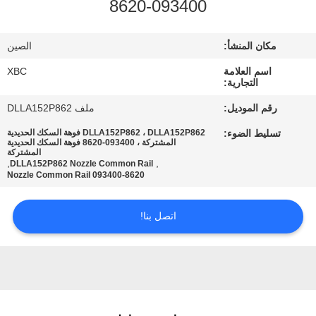
093400-8620
جولة
في
مكان المنشأ:
الصين
المعمل
اسم العلامة
XBC
التجارية:
مراقبة
رقم الموديل:
ملف DLLA152P862
الجودة
تسليط الضوء:
DLLA152P862 ، DLLA152P862 فوهة السكك الحديدية
المشتركة ، 093400-8620 فوهة السكك الحديدية
المشتركة
,
,
DLLA152P862 Nozzle Common Rail
اتصل
093400-8620 Nozzle Common Rail
بنا
اتصل بنا!
أخبار
خريطة
الموقع