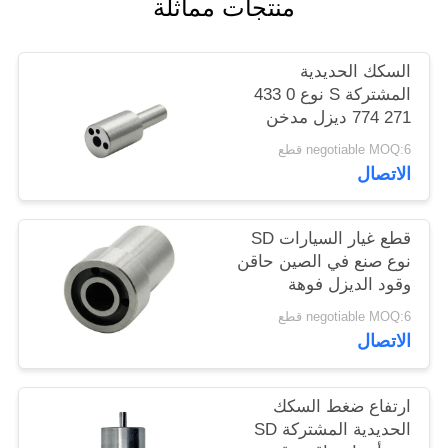
منتجات مماثلة
PRIVACY
السكك الحديدية
POLICY
المشتركة S نوع 0 433
271 774 ديزل مدخن
الوقود فوهة
negotiable MOQ:6 قطع
DLLA124S1001
الاتصال
قطع غيار السيارات SD
نوع صنع في الصين حاقن
وقود الديزل فوهة
DN0SDN187
negotiable MOQ:6 قطع
الاتصال
ارتفاع ضغط السكك
الحديدية المشتركة SD