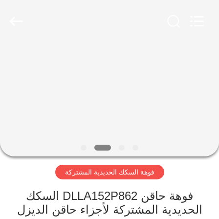
Wuxi
Xinbeichen
International
Trade
Co.,Ltd.
All
Rights
Reserved.
الصفحة
الرئيسية
منتجات
أشرطة
فيديو
فوهة السكك الحديدية المشتركة
معلومات
عنا
فوهة حاقن DLLA152P862 السكك
الحديدية المشتركة لأجزاء حاقن الديزل