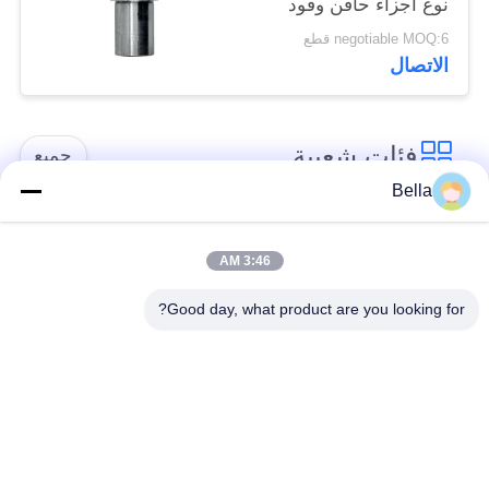
نوع أجزاء حاقن وقود
الديزل CR فوهة
negotiable MOQ:6 قطع
DN0SD126
الاتصال
فئات شعبية
جميع
Bella
أجزاء السكك الحديدية
فوهة السكك الحديدية
المشتركة
المشتركة
3:46 AM
Good day, what product are you looking for?
صمام التحكم في
حاقن السكك الحديدية
السكك الحديدية
المشتركة
المشتركة
الغطاس مضخة حاقن
منضدة اختبار السكك
الديزل
الحديدية المشتركة