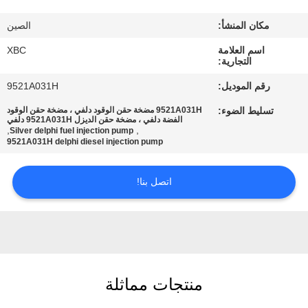
جولة
مكان المنشأ:
الصين
في
اسم العلامة
XBC
المعمل
التجارية:
رقم الموديل:
9521A031H
مراقبة
تسليط الضوء:
9521A031H مضخة حقن الوقود دلفي ، مضخة حقن الوقود
الجودة
الفضة دلفي ، مضخة حقن الديزل 9521A031H دلفي
,
,
Silver delphi fuel injection pump
9521A031H delphi diesel injection pump
اتصل
اتصل بنا!
بنا
أخبار
خريطة
منتجات مماثلة
الموقع