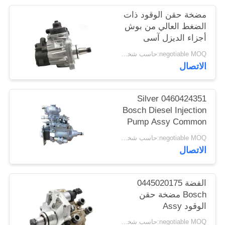
مضخة حقن الوقود ذات
PRIVACY
الضغط العالي من بوش
أجزاء الديزل آسى
POLICY
0445020608
negotiable MOQ:حاسب شخصي 1
0445020608
الاتصال
0460424351 Silver
Bosch Diesel Injection
Pump Assy Common
Rail
negotiable MOQ:حاسب شخصي 1
الاتصال
الفضة 0445020175
Bosch مضخة حقن
الوقود Assy
negotiable MOQ:حاسب شخصي 1