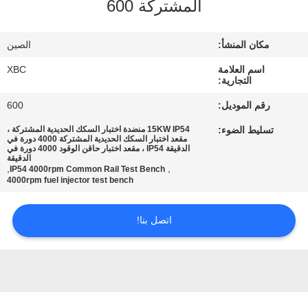
المشتركة 600
جولة
في
مكان المنشأ:
الصين
المعمل
اسم العلامة
XBC
التجارية:
مراقبة
رقم الموديل:
600
الجودة
تسليط الضوء:
15KW IP54 منضدة اختبار السكك الحديدية المشتركة ،
مقعد اختبار السكك الحديدية المشتركة 4000 دورة في
الدقيقة IP54 ، مقعد اختبار حاقن الوقود 4000 دورة في
الدقيقة
اتصل
,
,
IP54 4000rpm Common Rail Test Bench
4000rpm fuel injector test bench
بنا
اتصل بنا!
أخبار
خريطة
الموقع