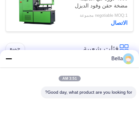
مضخة حقن وقود الديزل
منضدة اختبار
negotiable MOQ:1 مجموعة
الاتصال
فئات شعبية
جميع
Bella
أجزاء السكك الحديدية
فوهة السكك الحديدية
المشتركة
المشتركة
3:51 AM
Good day, what product are you looking for?
صمام التحكم في
حاقن السكك الحديدية
السكك الحديدية
المشتركة
المشتركة
الغطاس مضخة حاقن
منضدة اختبار السكك
الديزل
الحديدية المشتركة