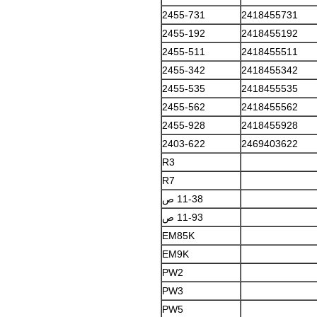
2455-731
2418455731
2455-192
2418455192
2455-511
2418455511
2455-342
2418455342
2455-535
2418455535
2455-562
2418455562
2455-928
2418455928
2403-622
2469403622
R3
R7
11-38 ص
11-93 ص
EM85K
EM9K
PW2
PW3
PW5