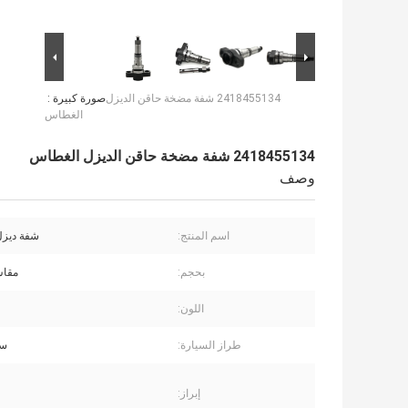
2418455134 شفة مضخة حاقن الديزل
صورة كبيرة :
الغطاس
2418455134 شفة مضخة حاقن الديزل الغطاس
وصف
اسم المنتج:
شفة ديزل
بحجم:
مقاس
اللون:
طراز السيارة:
سي
إبراز: