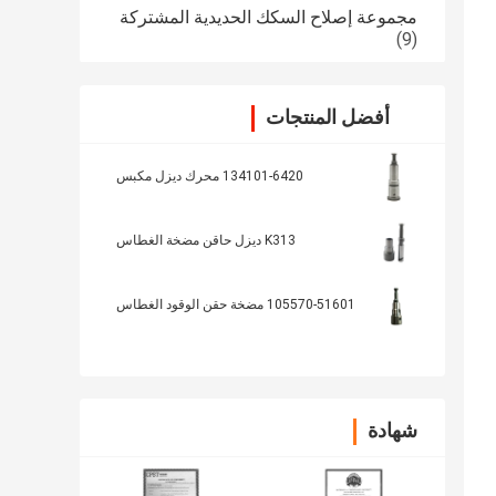
مجموعة إصلاح السكك الحديدية المشتركة
(9)
أفضل المنتجات
134101-6420 محرك ديزل مكبس
K313 ديزل حاقن مضخة الغطاس
105570-51601 مضخة حقن الوقود الغطاس
شهادة