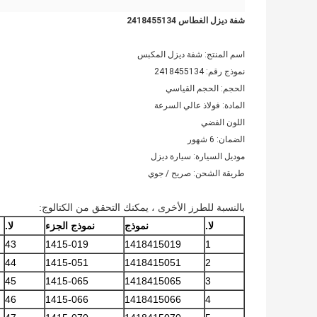
شفة ديزل الغطاس 2418455134
اسم المنتج: شفة ديزل المكبس
نموذج رقم: 2418455134
الحجم: الحجم القياسي
المادة: فولاذ عالي السرعة
اللون الفضي
الضمان: 6 شهور
موديل السيارة: سيارة ديزل
طريقة الشحن: صريح / جوي
بالنسبة للطرز الأخرى ، يمكنك التحقق من الكتالوج:
لا.
نموذج
نموذج الجزء
لا.
43
1415-019
1418415019
1
44
1415-051
1418415051
2
45
1415-065
1418415065
3
46
1415-066
1418415066
4