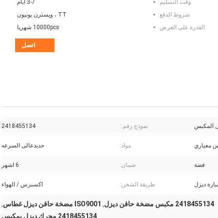
وقت التسليم:
3-7 أيام
شروط الدفع:
TT ، ويسترن يونيون
القدرة على العرض:
10000pcs شهريا
اتصل
 المكبس
نموذج رقم::
2418455134
 معياري
مواد:
حديدعالى السرعه
فضة
ضمان:
6 اشهر
ارة ديزل
طريقة الشحن:
اكسبرس / الهواء
2418455134 مكبس مضخة حاقن ديزل
ISO9001 مضخة حاقن ديزل غطاس
,
,
2418455134 محرك ديزل بمكبس