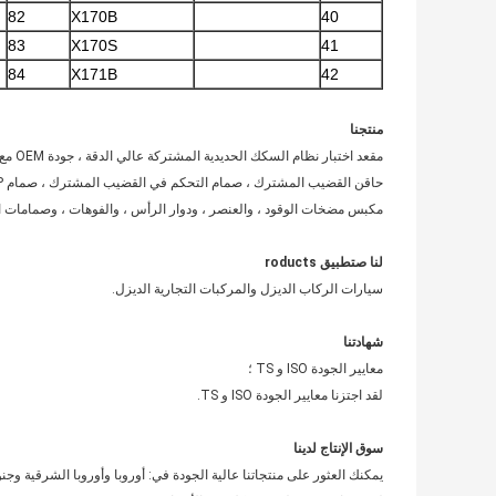
82
X170B
40
83
X170S
41
84
X171B
42
منتجنا
مقعد اختبار نظام السكك الحديدية المشتركة عالي الدقة ، جودة OEM مع وظيفة ترميز حاقن بوش ؛
حاقن القضيب المشترك ، صمام التحكم في القضيب المشترك ، صمام EUI / EUP ، تعديل الحشوات ؛
مكبس مضخات الوقود ، والعنصر ، ودوار الرأس ، والفوهات ، وصمامات ا
لنا
ص
تطبيق roducts
سيارات الركاب الديزل والمركبات التجارية الديزل.
شهادتنا
معايير الجودة ISO و TS ؛
لقد اجتزنا معايير الجودة ISO و TS.
سوق الإنتاج لدينا
يمكنك العثور على منتجاتنا عالية الجودة في: أوروبا وأوروبا الشرقية و