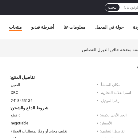
يبحث
دة
جولة في المعمل
معلومات عنا
أشرطة فيديو
منتجات
تفاصيل المنتج:
مكان المنشأ:
الصين
اسم العلامة التجارية:
XBC
رقم الموديل:
2418455134
شروط الدفع والشحن:
الحد الأدنى لكمية:
6 قطع
الأسعار:
negotiable
تفاصيل التغليف:
تغليف محايد أو وفقًا لمتطلبات العملاء