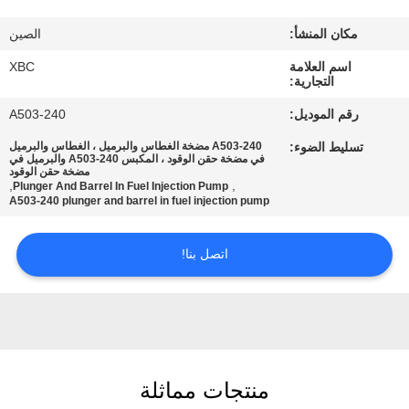
جولة
مكان المنشأ:
الصين
في
اسم العلامة
XBC
المعمل
التجارية:
رقم الموديل:
A503-240
مراقبة
تسليط الضوء:
A503-240 مضخة الغطاس والبرميل ، الغطاس والبرميل
الجودة
في مضخة حقن الوقود ، المكبس A503-240 والبرميل في
مضخة حقن الوقود
,
,
Plunger And Barrel In Fuel Injection Pump
A503-240 plunger and barrel in fuel injection pump
اتصل
بنا
اتصل بنا!
أخبار
خريطة
منتجات مماثلة
الموقع