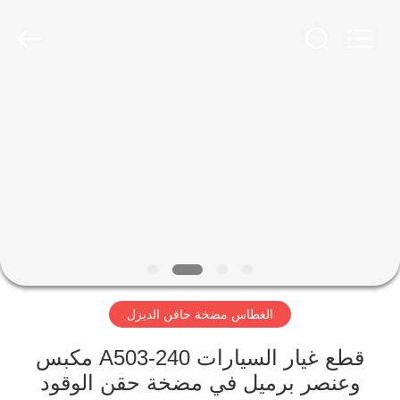
Wuxi
Xinbeichen
International
Trade
Co.,Ltd.
All
Rights
Reserved.
الصفحة
الرئيسية
منتجات
أشرطة
فيديو
الغطاس مضخة حاقن الديزل
معلومات
عنا
قطع غيار السيارات A503-240 مكبس
وعنصر برميل في مضخة حقن الوقود