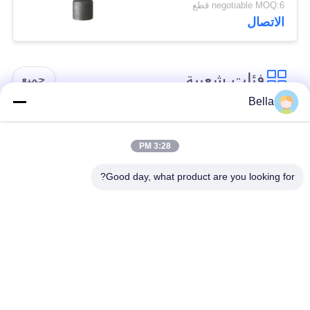
negotiable MOQ:6 قطع
الاتصال
فئات شعبية
جميع
Bella
أجزاء السكك الحديدية
فوهة السكك الحديدية
المشتركة
المشتركة
3:28 PM
Good day, what product are you looking for?
صمام التحكم في
حاقن السكك الحديدية
السكك الحديدية
المشتركة
المشتركة
الغطاس مضخة حاقن
منضدة اختبار السكك
الديزل
الحديدية المشتركة