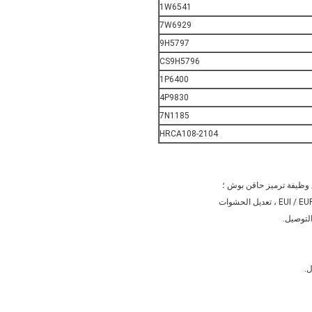
1W6541
7W6929
9H5797
CS9H5796
1P6400
4P9830
7N1185
HRCA108-2104
لتوصيل.
ل.