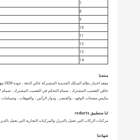
7
8
9
10
11
12
13
14
منتجنا
مقعد اختبار نظام السكك الحديدية المشتركة عالي الدقة ، جودة OEM مع وظيفة ترميز حاقن بوش ؛
حاقن القضيب المشترك ، صمام التحكم في القضيب المشترك ، صمام EUI / EUP ، تعديل الحشوات
مكبس مضخات الوقود ، والعنصر ، ودوار الرأس ، والفوهات ، وصمامات ا
لنا
ص
تطبيق roducts
مركبات الركاب التي تعمل بالديزل والمركبات التجارية التي تعمل بالديز
شهادتنا