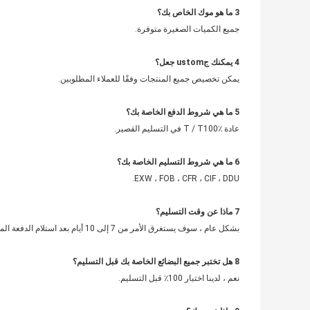
3 ما هو موك الخاص بك؟
جميع الكميات الصغيرة متوفرة.
4
يمكنك
ج
ustom جعل؟
يمكن تخصيص جميع المنتجات وفقًا للعملاء المطلوبين.
5
ما هي شروط الدفع الخاصة بك؟
عادة T / T100٪ في التسليم القصير.
6 ما هي شروط التسليم الخاصة بك؟
EXW ، FOB ، CFR ، CIF ، DDU.
7 ماذا عن وقت التسليم؟
بشكل عام ، سوف يستغرق الأمر من 7 إلى 10 أيام بعد استلام الدفعة المقدمة.
8 هل تختبر جميع البضائع الخاصة بك قبل التسليم؟
نعم ، لدينا اختبار 100٪ قبل التسليم.