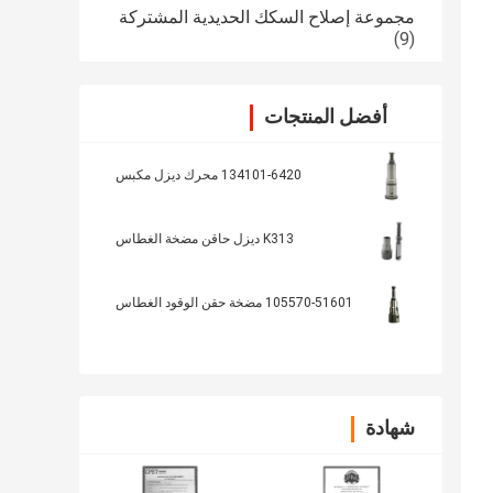
مجموعة إصلاح السكك الحديدية المشتركة
(9)
أفضل المنتجات
134101-6420 محرك ديزل مكبس
K313 ديزل حاقن مضخة الغطاس
105570-51601 مضخة حقن الوقود الغطاس
شهادة