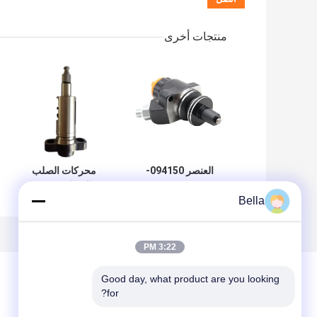
منتجات أخرى
العنصر 094150-
محركات الصلب
0330 مضخة مضخة
الديزل مضخة
Bella
ديزل مضخة مضخة
المضخة 2425989
مع متانة طويلة
لتحقيق عنصر الوقود
الأمثل
3:22 PM
Good day, what product are you looking 
for?
ترك رسالة