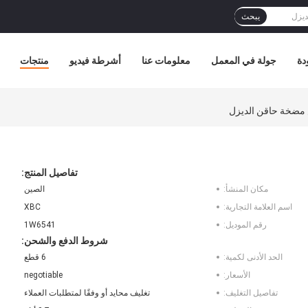
يبحث
دة
جولة في المعمل
معلومات عنا
أشرطة فيديو
منتجات
تفاصيل المنتج:
مكان المنشأ:
الصين
اسم العلامة التجارية:
XBC
رقم الموديل:
1W6541
شروط الدفع والشحن:
الحد الأدنى لكمية:
6 قطع
الأسعار:
negotiable
تفاصيل التغليف:
تغليف محايد أو وفقًا لمتطلبات العملاء