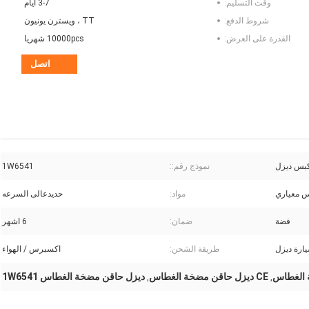
وقت التسليم:
3-7 أيام
شروط الدفع:
TT ، ويسترن يونيون
القدرة على العرض:
10000pcs شهريا
اتصل
بس ديزل
نموذج رقم::
1W6541
 معياري
مواد:
حديدعالى السرعه
فضة
ضمان:
6 اشهر
ارة ديزل
طريقة الشحن:
اكسبرس / الهواء
CE ديزل حاقن مضخة الغطاس
ديزل حاقن مضخة الغطاس 1W6541
,
,