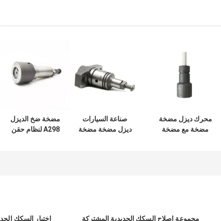
محرك ديزل مضخة
صناعة السيارات
مضخة ضخ الديزل
مضخة مع مضخة
ديزل مضخة مضخة
A298 لنظام حقن
السيراميكي
OE رقم 090150-
الوقود لصناعة
4088593 عنصر
4660 أجزاء عنصر
السيارات 131154-
5620
مجموعة إصلاح السكك الحديدية المشتركة
اختبار السكك الحد