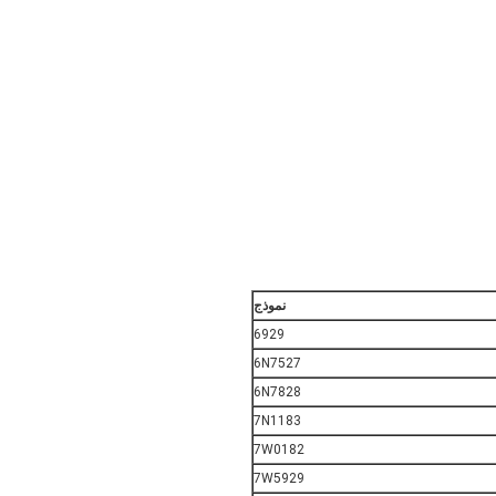
نموذج
6929
6N7527
6N7828
7N1183
7W0182
7W5929