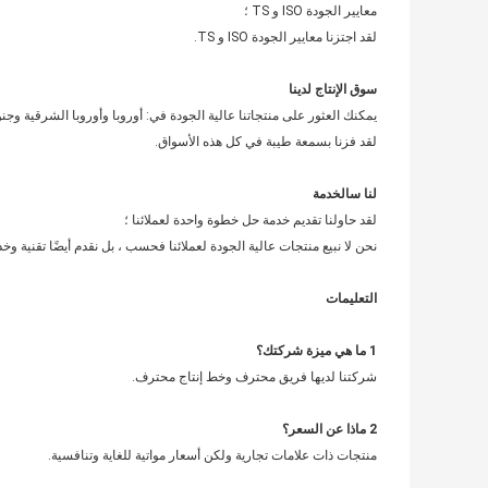
معايير الجودة ISO و TS ؛
لقد اجتزنا معايير الجودة ISO و TS.
سوق الإنتاج لدينا
يمكنك العثور على منتجاتنا عالية الجودة في: أوروبا وأوروبا الشرقية و
لقد فزنا بسمعة طيبة في كل هذه الأسواق.
لنا
س
الخدمة
لقد حاولنا تقديم خدمة حل خطوة واحدة لعملائنا ؛
نحن لا نبيع منتجات عالية الجودة لعملائنا فحسب ، بل نقدم أيضًا تقنية وخدم
التعليمات
1 ما هي ميزة شركتك؟
شركتنا لديها فريق محترف وخط إنتاج محترف.
2
ماذا عن السعر؟
منتجات ذات علامات تجارية ولكن أسعار مواتية للغاية وتنافسية.